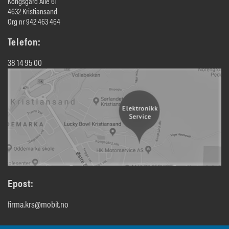
Kongsgård Alle 61
4632 Kristiansand
Org nr 942 463 464
Telefon:
38 14 95 00
Epost:
firma.krs@mobit.no